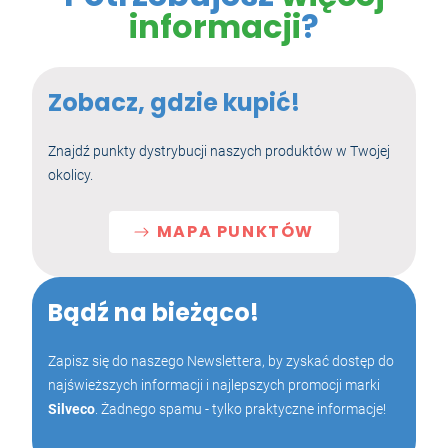
informacji
?
Zobacz, gdzie kupić!
Znajdź punkty dystrybucji naszych produktów w Twojej
okolicy.
MAPA PUNKTÓW
Bądź na bieżąco!
Zapisz się do naszego Newslettera, by zyskać dostęp do
najświeższych informacji i najlepszych promocji marki
Silveco
. Żadnego spamu - tylko praktyczne informacje!