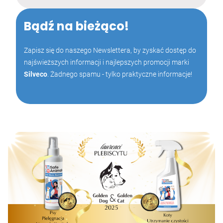
Bądź na bieżąco!
Zapisz się do naszego Newslettera, by zyskać dostęp do
najświeższych informacji i najlepszych promocji marki
Silveco
. Żadnego spamu - tylko praktyczne informacje!