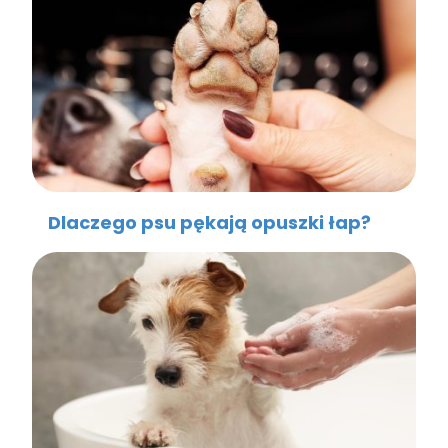
Dlaczego psu pękają opuszki łap?