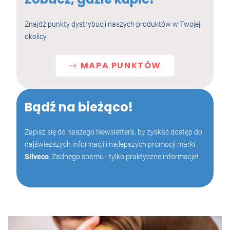
Znajdź punkty dystrybucji naszych produktów w Twojej
okolicy.
MAPA PUNKTÓW
Bądź na bieżąco!
Zapisz się do naszego Newslettera, by zyskać dostęp do
najświeższych informacji i najlepszych promocji marki
Silveco
. Żadnego spamu - tylko praktyczne informacje!