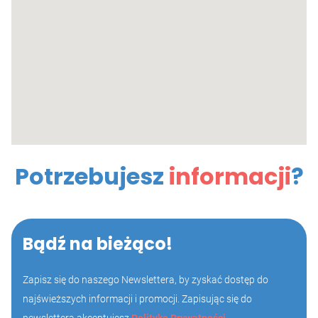
Potrzebujesz
informacji
?
Bądź na bieżąco!
Zapisz się do naszego Newslettera, by zyskać dostęp do
najświeższych informacji i promocji. Zapisując się do
newslettera akceptujesz
Politykę Prywatności