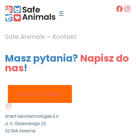
Faceb
Ins
Safe Animals – Kontakt
Masz pytania?
Napisz do
nas
!
Kup teraz na Allegro
Smart Nanotechnologies S.A.
ul. K. Olszewskiego 25
32-566 Alwernia