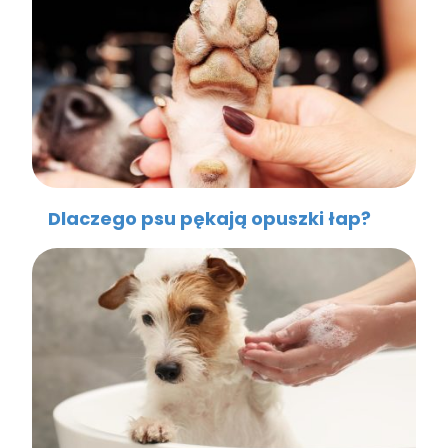
Dlaczego psu pękają opuszki łap?