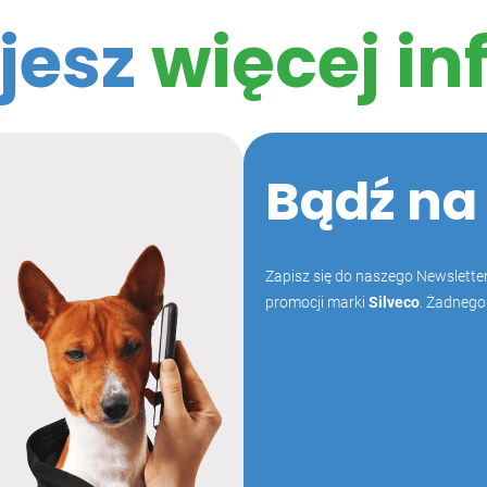
jesz
więcej in
Bądź na
Zapisz się do naszego Newsletter
promocji marki
Silveco
. Żadnego