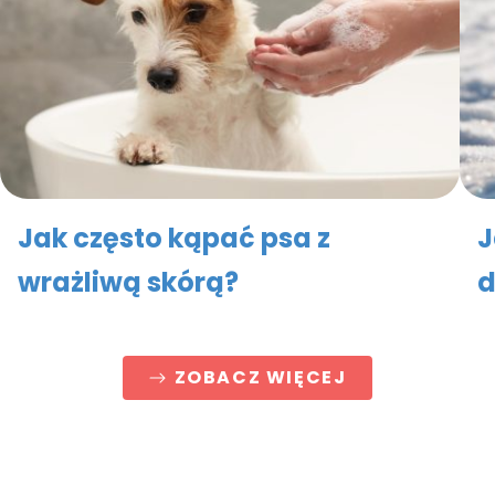
Jak często kąpać psa z
J
wrażliwą skórą?
d
ZOBACZ WIĘCEJ