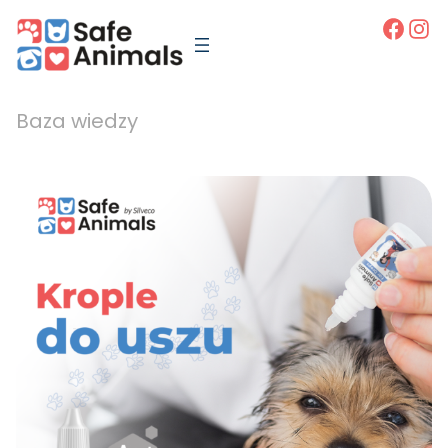
Faceb
Ins
Baza wiedzy