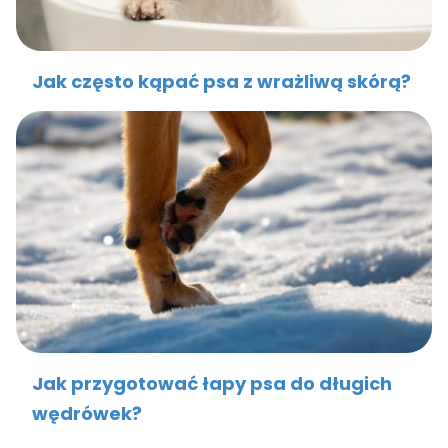
Jak często kąpać psa z wrażliwą skórą?
Jak przygotować łapy psa do długich
wędrówek?