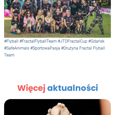
#Flyball #FractalFlyballTeam #JTDFractalCup #Gdańsk
#SafeAnimals #SportowaPasja #Drużyna Fractal Flyball
Team
Więcej
aktualności