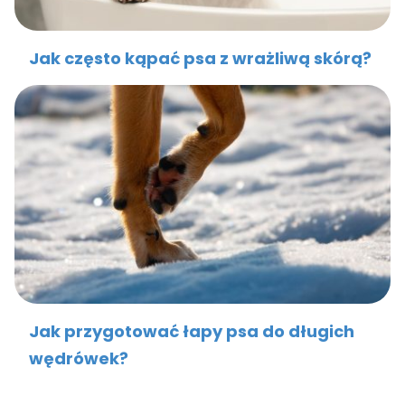
Jak często kąpać psa z wrażliwą skórą?
Jak przygotować łapy psa do długich
wędrówek?