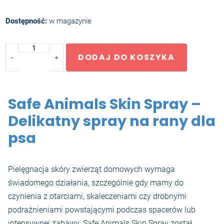
Dostępność:
w magazynie
ilość
DODAJ DO KOSZYKA
-
+
Skin
Spray
Safe Animals Skin Spray –
Delikatny spray na rany dla
psa
Pielęgnacja skóry zwierząt domowych wymaga
świadomego działania, szczególnie gdy mamy do
czynienia z otarciami, skaleczeniami czy drobnymi
podrażnieniami powstającymi podczas spacerów lub
intensywnej zabawy. Safe Animals Skin Spray został