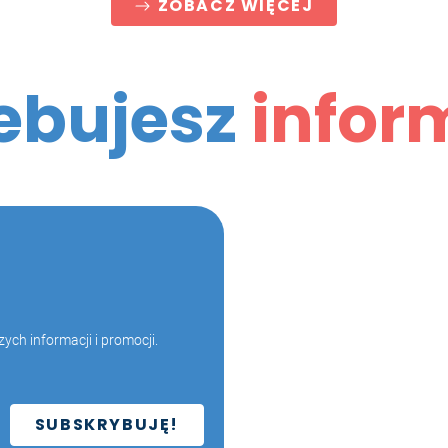
ZOBACZ WIĘCEJ
ebujesz
infor
!
ych informacji i promocji.