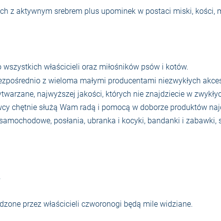
h z aktywnym srebrem plus upominek w postaci miski, kości, ma
 wszystkich właścicieli oraz miłośników psów i kotów.
zpośrednio z wieloma małymi producentami niezwykłych akceso
ytwarzane, najwyższej jakości, których nie znajdziecie w zwykł
tawcy chętnie służą Wam radą i pomocą w doborze produktów na
y samochodowe, posłania, ubranka i kocyki, bandanki i zabawki, 
.
adzone przez właścicieli czworonogi będą mile widziane.