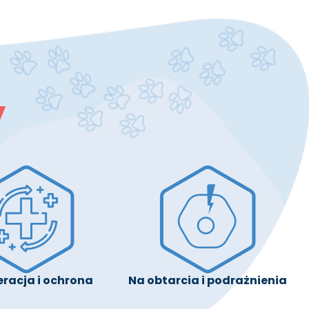
y
racja i ochrona
Na obtarcia i podrażnienia