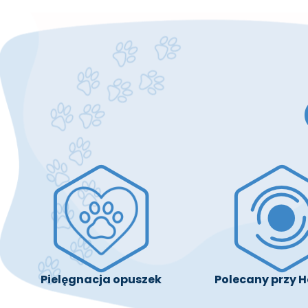
Pielęgnacja opuszek
Polecany przy H