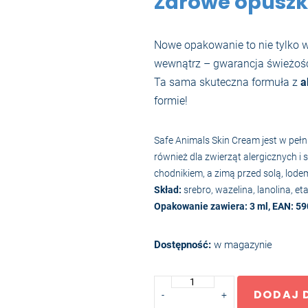
Zdrowe opuszki
Nowe opakowanie to nie tylko w
wewnątrz – gwarancja świeżośc
Ta sama skuteczna formuła z
a
formie!
Safe Animals Skin Cream jest w pełni
również dla zwierząt alergicznych 
chodnikiem, a zimą przed solą, lodem
Skład:
srebro, wazelina, lanolina, e
Opakowanie zawiera: 3 ml, EAN: 
Dostępność:
w magazynie
ilość
DODAJ 
-
+
Skin