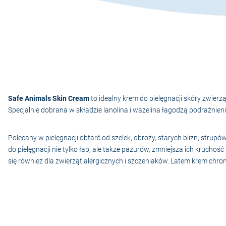
Safe Animals Skin Cream
to idealny krem do pielęgnacji skóry zwie
Specjalnie dobrana w składzie lanolina i wazelina łagodzą podrażnienia
Polecany w pielęgnacji obtarć od szelek, obroży, starych blizn, stru
do pielęgnacji nie tylko łap, ale także pazurów, zmniejsza ich kruchość
się również dla zwierząt alergicznych i szczeniaków. Latem krem chro