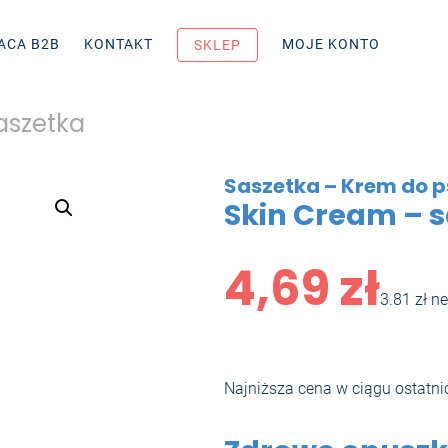
ACA B2B
KONTAKT
MOJE KONTO
SKLEP
aszetka
Saszetka – Krem do p
Skin Cream – 
4,69
zł
3.81 zł ne
Najniższa cena w ciągu ostatni