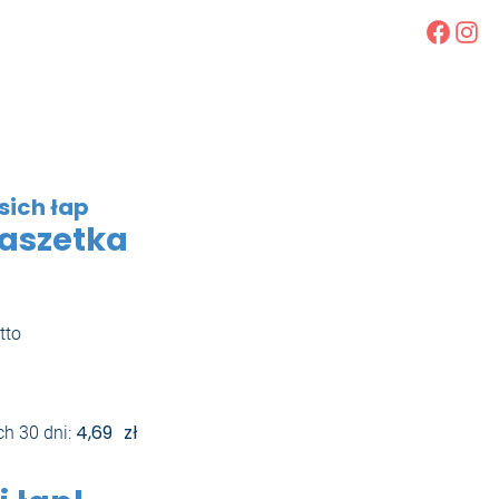
Faceb
Ins
sich łap
saszetka
tto
4,69
zł
ch 30 dni: