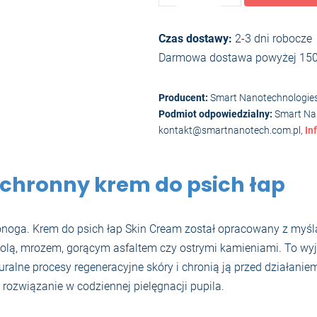
Cream
–
Czas dostawy:
2-3 dni robocze
saszetka
Darmowa dostawa powyżej 150
Producent:
Smart Nanotechnologies
Podmiot odpowiedzialny:
Smart Nano
kontakt@smartnanotech.com.pl,
In
Ochronny krem do psich łap
ga. Krem do psich łap Skin Cream został opracowany z myślą o 
olą, mrozem, gorącym asfaltem czy ostrymi kamieniami. To wyj
uralne procesy regeneracyjne skóry i chronią ją przed działani
 rozwiązanie w codziennej pielęgnacji pupila.