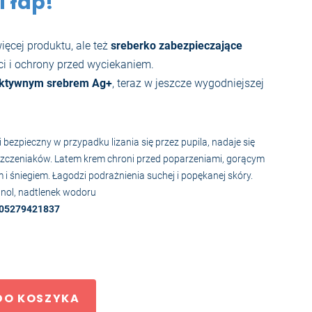
 łap!
ięcej produktu, ale też
sreberko zabezpieczające
i i ochrony przed wyciekaniem.
ktywnym srebrem Ag+
, teraz w jeszcze wygodniejszej
 bezpieczny w przypadku lizania się przez pupila, nadaje się
i szczeniaków. Latem krem chroni przed poparzeniami, gorącym
 i śniegiem. Łagodzi podrażnienia suchej i popękanej skóry.
tanol, nadtlenek wodoru
5905279421837
DO KOSZYKA