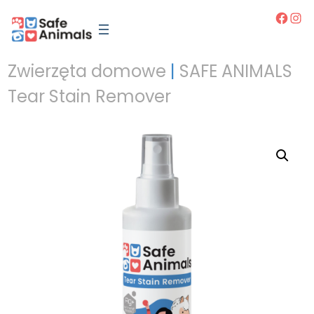
Przejdź
Facebo
Inst
do
treści
Zwierzęta domowe
|
SAFE ANIMALS
Tear Stain Remover