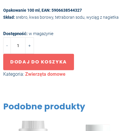
Opakowanie 100 ml, EAN: 5906638544327
Skład:
srebro, kwas borowy, tetraboran sodu, wyciąg z nagietka
Dostępność:
w magazynie
ilość
-
+
SAFE
ANIMALS
Tear
DODAJ DO KOSZYKA
Stain
Kategoria:
Zwierzęta domowe
Remover
Podobne produkty