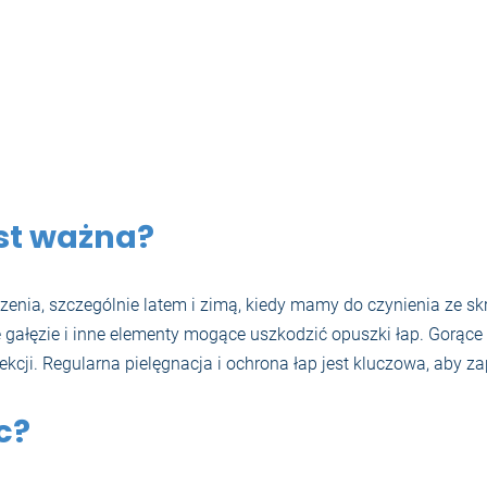
st ważna?
enia, szczególnie latem i zimą, kiedy mamy do czynienia ze skr
stre gałęzie i inne elementy mogące uszkodzić opuszki łap. Go
fekcji. Regularna pielęgnacja i ochrona łap jest kluczowa, aby z
c?