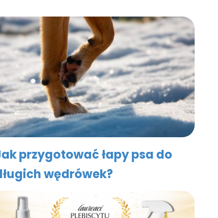
Jak przygotować łapy psa do
długich wędrówek?