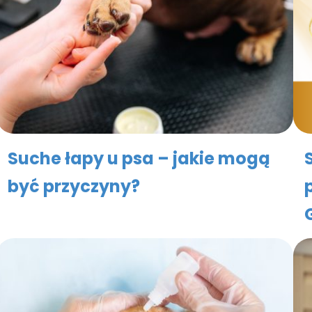
Suche łapy u psa – jakie mogą
być przyczyny?